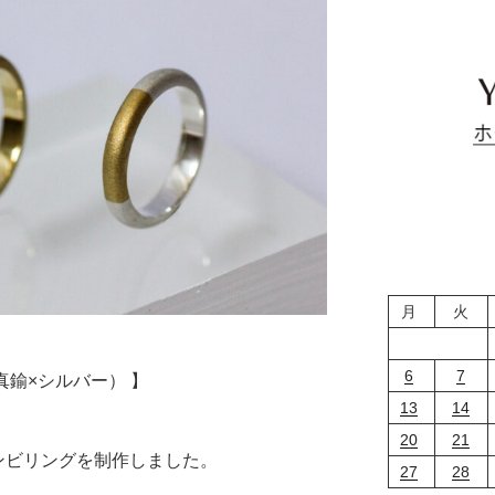
月
火
6
7
真鍮×シルバー） 】
13
14
20
21
ンビリングを制作しました。
27
28