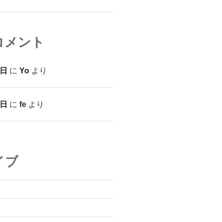
コメント
日
に
Yo
より
日
に
fe
より
イブ