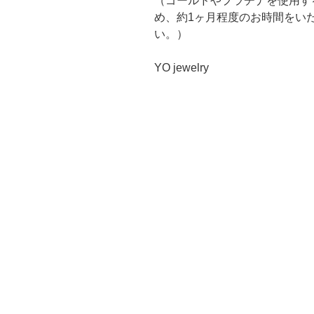
（ゴールドやプラチナを使用す
め、約1ヶ月程度のお時間をい
い。）
YO jewelry