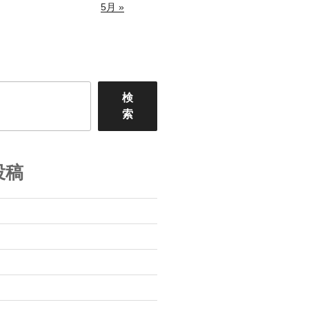
5月 »
検
索
投稿