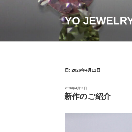
コ
ン
テ
YO JEWELR
ン
ツ
へ
ス
キ
ッ
プ
日:
2026年4月11日
投
2026年4月11日
稿
新作のご紹介
日: