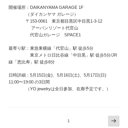
開催場所：DAIKANYAMA GARAGE 1F
（ダイカンヤマ ガレージ）
〒153-0061 東京都目黒区中目黒1-3-12
アーバンリゾート代官山
代官山ガレージ SPACE1
最寄り駅：東急東横線「代官山」駅 徒歩5分
東京メトロ日比谷線「中目黒」駅 徒歩5分/JR
線「恵比寿」駅 徒歩8分
日時詳細：5月15日(金)、5月16日(土)、5月17日(日)
11:00〜19:00 の3日間
（YO jewelryは全日参加、在廊予定です。）
投
次
固定ページ
1
の
稿