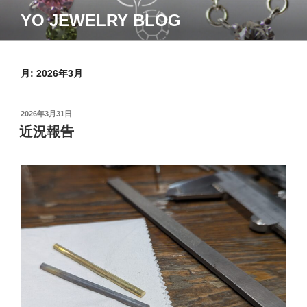
コ
YO JEWELRY BLOG
ン
テ
ン
ツ
月:
2026年3月
へ
ス
投
2026年3月31日
キ
稿
近況報告
ッ
日:
プ