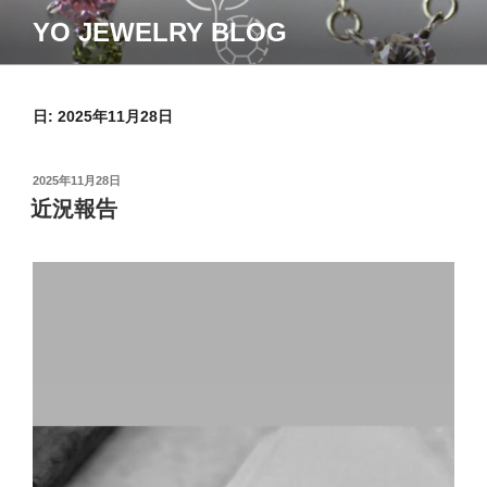
コ
YO JEWELRY BLOG
ン
テ
ン
ツ
日:
2025年11月28日
へ
ス
投
2025年11月28日
キ
稿
近況報告
ッ
日:
プ