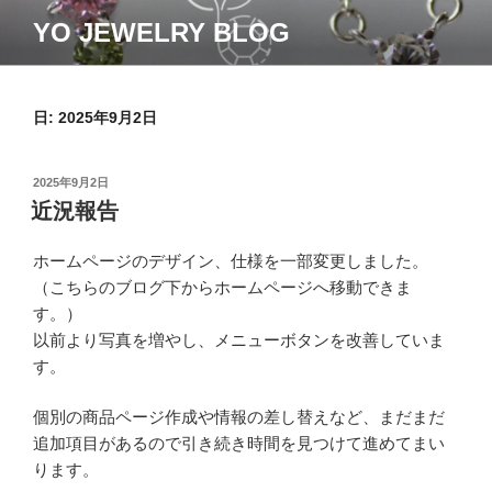
コ
YO JEWELRY BLOG
ン
テ
ン
ツ
日:
2025年9月2日
へ
ス
投
2025年9月2日
キ
稿
近況報告
ッ
日:
プ
ホームページのデザイン、仕様を一部変更しました。
（こちらのブログ下からホームページへ移動できま
す。）
以前より写真を増やし、メニューボタンを改善していま
す。
個別の商品ページ作成や情報の差し替えなど、まだまだ
追加項目があるので引き続き時間を見つけて進めてまい
ります。