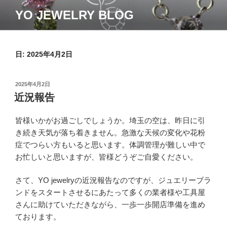
コ
YO JEWELRY BLOG
ン
テ
ン
ツ
日:
2025年4月2日
へ
ス
投
2025年4月2日
キ
稿
近況報告
ッ
日:
プ
皆様いかがお過ごしでしょうか。埼玉の空は、昨日に引
き続き天気が落ち着きません。急激な天候の変化や花粉
症でつらい方もいると思います。体調管理が難しい中で
お忙しいと思いますが、皆様どうぞご自愛ください。
さて、YO jewelryの近況報告なのですが、ジュエリーブラ
ンドをスタートさせるにあたって多くの業者様や工具屋
さんに助けていただきながら、一歩一歩開店準備を進め
ております。