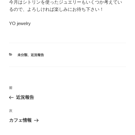
今月はシトリンを使ったジュエリーもいくつか考えてい
るので、よろしければ楽しみにお待ち下さい！
YO jewelry
カ
未分類
、
近況報告
テ
ゴ
リ
ー
投
前
前
稿
の
近況報告
ナ
投
ビ
稿
次
次
ゲ
の
カフェ情報
投
ー
稿