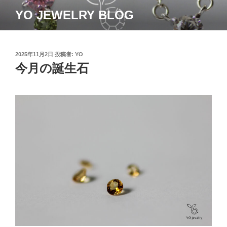
コ
YO JEWELRY BLOG
ン
テ
ン
ツ
投
2025年11月2日
投稿者:
YO
稿
今月の誕生石
へ
日:
ス
キ
ッ
プ