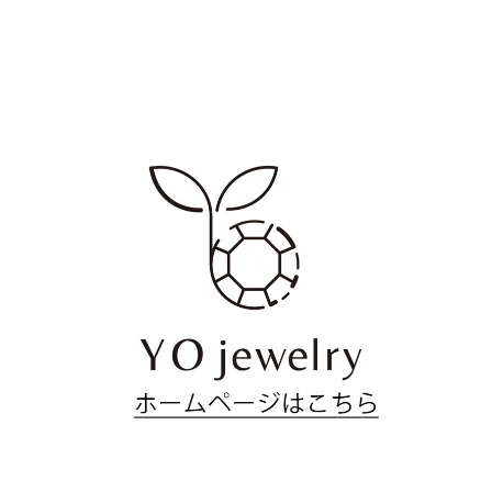
シ
ョ
ン